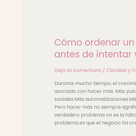
Cómo
ordenar
Cómo ordenar un 
un
negocio
antes de intentar
digital
antes
Deja un comentario
/
Claridad y O
de
intentar
Durante mucho tiempo, el crecimie
vender
asociado con hacer más. Más pub
más
sociales.Más automatizaciones.Má
Pero hacer más no siempre signifi
verdadero problema no es la falta 
problema es que el negocio ha cre