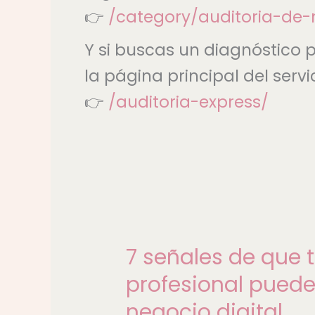
👉
/category/auditoria-de-
Y si buscas un diagnóstico 
la página principal del servi
👉
/auditoria-express/
7
señales
7 señales de que 
de
que
profesional puede
tu
negocio digital
experiencia