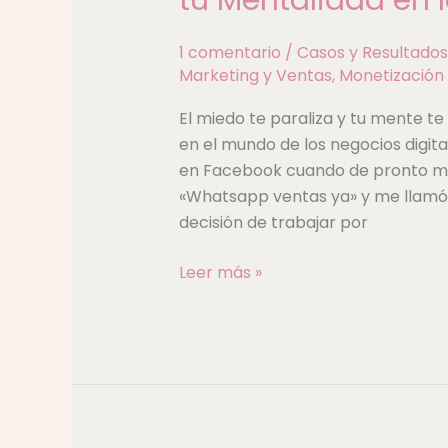
Éxito:
El
1 comentario
/
Casos y Resultados
Poder
Marketing y Ventas
,
Monetización 
de
tu
El miedo te paraliza y tu mente te
Mentalidad
en el mundo de los negocios digit
en
en Facebook cuando de pronto me
los
«Whatsapp ventas ya» y me llamó 
Negocios
decisión de trabajar por
Leer más »