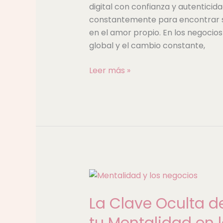
digital con confianza y autenticid
constantemente para encontrar s
en el amor propio. En los negocios
global y el cambio constante,
Leer más »
La
Clave
La Clave Oculta del
Oculta
del
tu Mentalidad en 