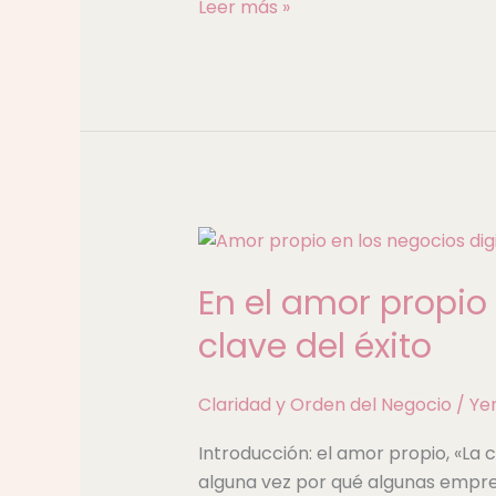
Leer más »
En
el
En el amor propio
amor
propio
clave del éxito
encontrarás
la
Claridad y Orden del Negocio
/
Ye
clave
del
Introducción: el amor propio, «La 
éxito
alguna vez por qué algunas emp