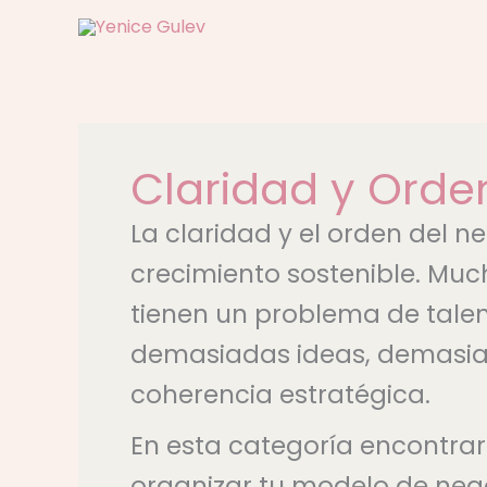
Ir
al
contenido
Claridad y Orde
La claridad y el orden del n
crecimiento sostenible. Muc
tienen un problema de talent
demasiadas ideas, demasiad
coherencia estratégica.
En esta categoría encontra
organizar tu modelo de negoc