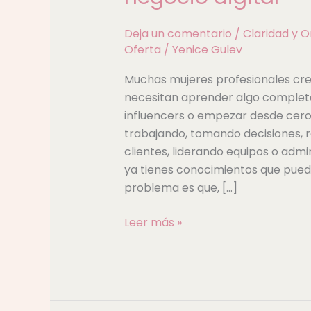
profesional
puede
Deja un comentario
/
Claridad y O
convertirse
Oferta
/
Yenice Gulev
en
Muchas mujeres profesionales cree
un
necesitan aprender algo complet
negocio
influencers o empezar desde cero
digital
trabajando, tomando decisiones, 
clientes, liderando equipos o ad
ya tienes conocimientos que puede
problema es que, […]
Leer más »